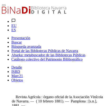
EU
ES
Presentación
Buscar
Búsqueda avanzada
Portal de las Bibliotecas Públicas de Navarra
Abarka: metabuscador de las Bibliotecas Públicas
Catálogo colectivo del Patrimonio Bibliográfico
Detalle
ISBD
Marc21
Objetos
Revista Agrícola : órgano oficial de la Asociación Vinícola
de Navarra. — ( 10 febrero 1881). — Pamplona : [s.n.],
1881. —