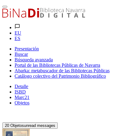
EU
ES
Presentación
Buscar
Búsqueda avanzada
Portal de las Bibliotecas Públicas de Navarra
Abarka: metabuscador de las Bibliotecas Públicas
Catálogo colectivo del Patrimonio Bibliográfico
Detalle
ISBD
Marc21
Objetos
20
Objetos
unread messages