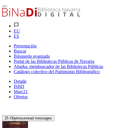
EU
ES
Presentación
Buscar
Búsqueda avanzada
Portal de las Bibliotecas Públicas de Navarra
Abarka: metabuscador de las Bibliotecas Públicas
Catálogo colectivo del Patrimonio Bibliográfico
Detalle
ISBD
Marc21
Objetos
25
Objetos
unread messages