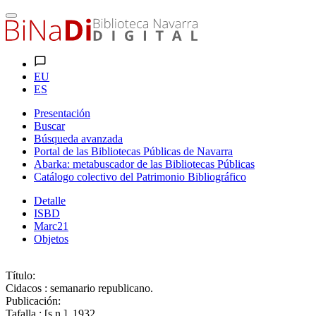
EU
ES
Presentación
Buscar
Búsqueda avanzada
Portal de las Bibliotecas Públicas de Navarra
Abarka: metabuscador de las Bibliotecas Públicas
Catálogo colectivo del Patrimonio Bibliográfico
Detalle
ISBD
Marc21
Objetos
Título:
Cidacos : semanario republicano.
Publicación:
Tafalla : [s.n.], 1932