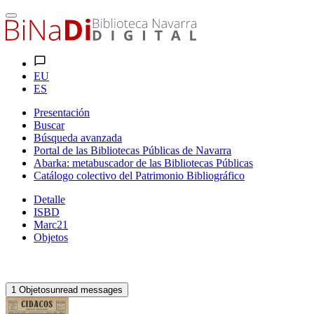
EU
ES
Presentación
Buscar
Búsqueda avanzada
Portal de las Bibliotecas Públicas de Navarra
Abarka: metabuscador de las Bibliotecas Públicas
Catálogo colectivo del Patrimonio Bibliográfico
Detalle
ISBD
Marc21
Objetos
1
Objetos
unread messages