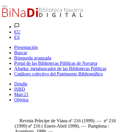
EU
ES
Presentación
Buscar
Búsqueda avanzada
Portal de las Bibliotecas Públicas de Navarra
Abarka: metabuscador de las Bibliotecas Públicas
Catálogo colectivo del Patrimonio Bibliográfico
Detalle
ISBD
Marc21
Objetos
Revista Príncipe de Viana nº 216 (1999). — nº 216
(1999) nº 216 ( Enero-Abril 1999). — Pamplona :
Aramburu, 1999. —