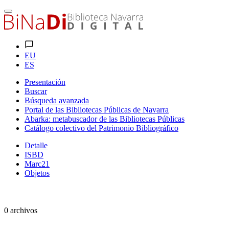
EU
ES
Presentación
Buscar
Búsqueda avanzada
Portal de las Bibliotecas Públicas de Navarra
Abarka: metabuscador de las Bibliotecas Públicas
Catálogo colectivo del Patrimonio Bibliográfico
Detalle
ISBD
Marc21
Objetos
0 archivos