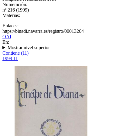
Numeración:
nº 216 (1999)
Materias:
Enlaces:
https://binadi.navarra.es/registro/00013264
OAI
En:
Mostrar nivel superior
Contiene (11)
1999
11