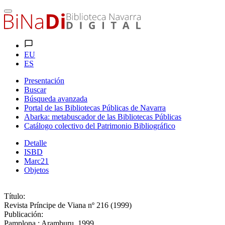
EU
ES
Presentación
Buscar
Búsqueda avanzada
Portal de las Bibliotecas Públicas de Navarra
Abarka: metabuscador de las Bibliotecas Públicas
Catálogo colectivo del Patrimonio Bibliográfico
Detalle
ISBD
Marc21
Objetos
Título:
Revista Príncipe de Viana nº 216 (1999)
Publicación:
Pamplona : Aramburu, 1999