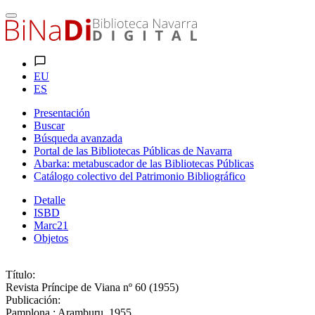
EU
ES
Presentación
Buscar
Búsqueda avanzada
Portal de las Bibliotecas Públicas de Navarra
Abarka: metabuscador de las Bibliotecas Públicas
Catálogo colectivo del Patrimonio Bibliográfico
Detalle
ISBD
Marc21
Objetos
Título:
Revista Príncipe de Viana nº 60 (1955)
Publicación:
Pamplona : Aramburu, 1955