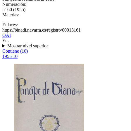
Numeración:
nº 60 (1955)
Materias:
Enlaces:
https://binadi.navarra.es/registro/00013161
OAI
En:
Mostrar nivel superior
Contiene (10)
1955
10