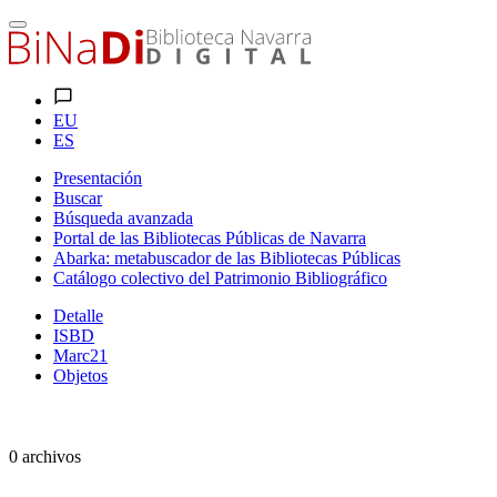
EU
ES
Presentación
Buscar
Búsqueda avanzada
Portal de las Bibliotecas Públicas de Navarra
Abarka: metabuscador de las Bibliotecas Públicas
Catálogo colectivo del Patrimonio Bibliográfico
Detalle
ISBD
Marc21
Objetos
0 archivos