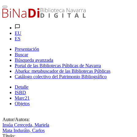
EU
ES
Presentación
Buscar
Búsqueda avanzada
Portal de las Bibliotecas Públicas de Navarra
Abarka: metabuscador de las Bibliotecas Públicas
Catálogo colectivo del Patrimonio Bibliográfico
Detalle
ISBD
Marc21
Objetos
Autor/Autora:
Insúa Cereceda, Mariela
Mata Induráin, Carlos
Título: