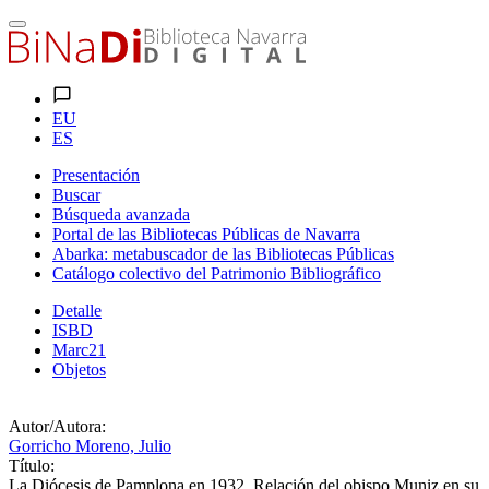
EU
ES
Presentación
Buscar
Búsqueda avanzada
Portal de las Bibliotecas Públicas de Navarra
Abarka: metabuscador de las Bibliotecas Públicas
Catálogo colectivo del Patrimonio Bibliográfico
Detalle
ISBD
Marc21
Objetos
Autor/Autora:
Gorricho Moreno, Julio
Título:
La Diócesis de Pamplona en 1932. Relación del obispo Muniz en su