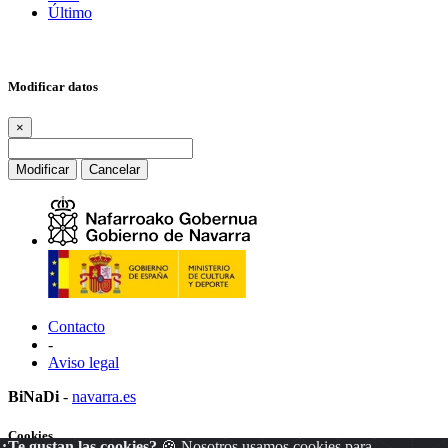
Último
Modificar datos
×
Modificar
Cancelar
Contacto
-
Aviso legal
BiNaDi
-
navarra.es
Cookies
¿Te gustan las cookies?
🍪 Nosotros usamos cookies para