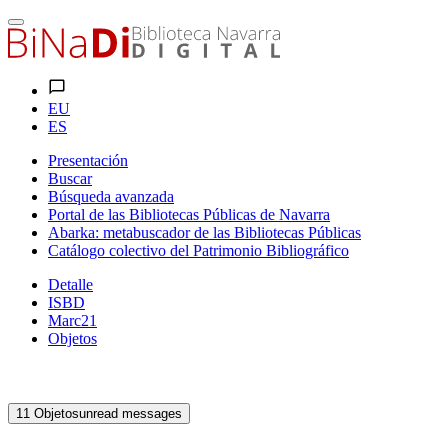
EU
ES
Presentación
Buscar
Búsqueda avanzada
Portal de las Bibliotecas Públicas de Navarra
Abarka: metabuscador de las Bibliotecas Públicas
Catálogo colectivo del Patrimonio Bibliográfico
Detalle
ISBD
Marc21
Objetos
11
Objetos
unread messages