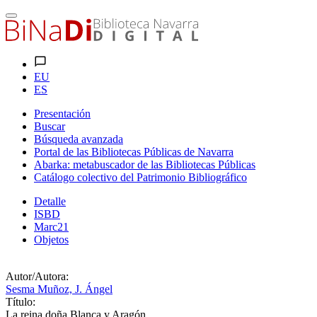
EU
ES
Presentación
Buscar
Búsqueda avanzada
Portal de las Bibliotecas Públicas de Navarra
Abarka: metabuscador de las Bibliotecas Públicas
Catálogo colectivo del Patrimonio Bibliográfico
Detalle
ISBD
Marc21
Objetos
Autor/Autora:
Sesma Muñoz, J. Ángel
Título:
La reina doña Blanca y Aragón.