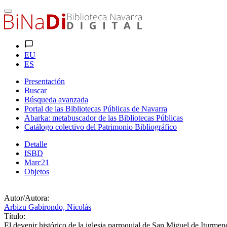
EU
ES
Presentación
Buscar
Búsqueda avanzada
Portal de las Bibliotecas Públicas de Navarra
Abarka: metabuscador de las Bibliotecas Públicas
Catálogo colectivo del Patrimonio Bibliográfico
Detalle
ISBD
Marc21
Objetos
Autor/Autora:
Arbizu Gabirondo, Nicolás
Título:
El devenir histórico de la iglesia parroquial de San Miguel de Iturmen