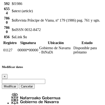
592
$f1986
655
$atext (article)
4
786
$nRevista Príncipe de Viana, nº 179 (1986) pag. 761 y sgts.
0
786
$nISSN 0032-8472
0
856
$aLink $u
Registro
Signatura
Ubicación
Estado
Gobierno de Navarra
Disponible para
01127
00000*00000
- BiNaDi
préstamo
Modificar datos
×
Modificar
Cancelar