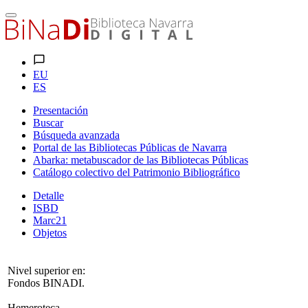
EU
ES
Presentación
Buscar
Búsqueda avanzada
Portal de las Bibliotecas Públicas de Navarra
Abarka: metabuscador de las Bibliotecas Públicas
Catálogo colectivo del Patrimonio Bibliográfico
Detalle
ISBD
Marc21
Objetos
Nivel superior en:
Fondos BINADI.
Hemeroteca