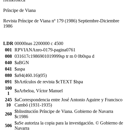
Príncipe de Viana
Revista Príncipe de Viana nº 179 (1986) Septiembre-Diciembre
1986
LDR
00000nas 2200000 c 4500
001
RPVIANAnro-0179-pagina0761
008
031617c1986901019999sp tr m 0 0b0spa d
040
$aBGN
041
$aspa
080
$a94(460.16)(05)
091
$bArtículos de revista $cTEXT $lspa
100
$aArbeloa, Víctor Manuel
1
245
$aCorrespondencia entre José Antonio Aguirre y Francisco
10
Cambó (1931-1935)
$bInstitución Príncipe de Viana. Gobierno de Navarra
260
$c1986
$aSe autoriza la copia para la investigación. © Gobierno de
506
Navarra