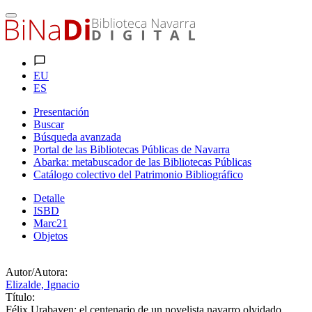
EU
ES
Presentación
Buscar
Búsqueda avanzada
Portal de las Bibliotecas Públicas de Navarra
Abarka: metabuscador de las Bibliotecas Públicas
Catálogo colectivo del Patrimonio Bibliográfico
Detalle
ISBD
Marc21
Objetos
Autor/Autora:
Elizalde, Ignacio
Título:
Félix Urabayen: el centenario de un novelista navarro olvidado