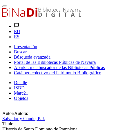
EU
ES
Presentación
Buscar
Búsqueda avanzada
Portal de las Bibliotecas Públicas de Navarra
Abarka: metabuscador de las Bibliotecas Públicas
Catálogo colectivo del Patrimonio Bibliográfico
Detalle
ISBD
Marc21
Objetos
Autor/Autora:
Salvador y Conde, P. J.
Título:
Historia de Santo Domingo de Pamplona