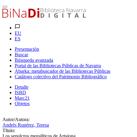
EU
ES
Presentación
Buscar
Búsqueda avanzada
Portal de las Bibliotecas Públicas de Navarra
Abarka: metabuscador de las Bibliotecas Públicas
Catálogo colectivo del Patrimonio Bibliográfico
Detalle
ISBD
Marc21
Objetos
Autor/Autora:
Andrés Rupérez, Teresa
Título:
Los sepulcros megalíticos de Artajona