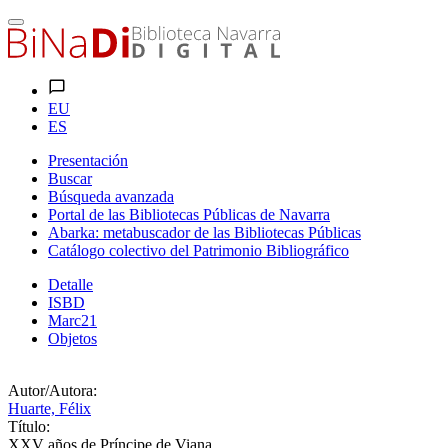
EU
ES
Presentación
Buscar
Búsqueda avanzada
Portal de las Bibliotecas Públicas de Navarra
Abarka: metabuscador de las Bibliotecas Públicas
Catálogo colectivo del Patrimonio Bibliográfico
Detalle
ISBD
Marc21
Objetos
Autor/Autora:
Huarte, Félix
Título:
XXV años de Príncipe de Viana