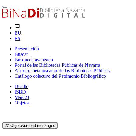
EU
ES
Presentación
Buscar
Búsqueda avanzada
Portal de las Bibliotecas Públicas de Navarra
Abarka: metabuscador de las Bibliotecas Públicas
Catálogo colectivo del Patrimonio Bibliográfico
Detalle
ISBD
Marc21
Objetos
22
Objetos
unread messages