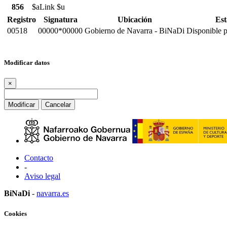
856
$aLink $u
Registro
Signatura
Ubicación
Es
00518
00000*00000
Gobierno de Navarra - BiNaDi
Disponible 
Modificar datos
×
Modificar
Cancelar
Contacto
-
Aviso legal
BiNaDi
-
navarra.es
Cookies