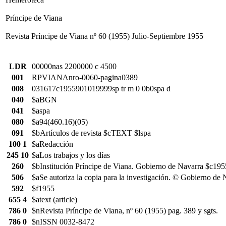
Príncipe de Viana
Revista Príncipe de Viana nº 60 (1955) Julio-Septiembre 1955
LDR
00000nas 2200000 c 4500
001
RPVIANAnro-0060-pagina0389
008
031617c1955901019999sp tr m 0 0b0spa d
040
$aBGN
041
$aspa
080
$a94(460.16)(05)
091
$bArtículos de revista $cTEXT $lspa
100 1
$aRedacción
245 10
$aLos trabajos y los días
260
$bInstitución Príncipe de Viana. Gobierno de Navarra $c195
506
$aSe autoriza la copia para la investigación. © Gobierno de 
592
$f1955
655 4
$atext (article)
786 0
$nRevista Príncipe de Viana, nº 60 (1955) pag. 389 y sgts.
786 0
$nISSN 0032-8472