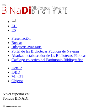
EU
ES
Presentación
Buscar
Búsqueda avanzada
Portal de las Bibliotecas Públicas de Navarra
Abarka: metabuscador de las Bibliotecas Públicas
Catálogo colectivo del Patrimonio Bibliográfico
Detalle
ISBD
Marc21
Objetos
Nivel superior en:
Fondos BINADI.
Hemeroteca