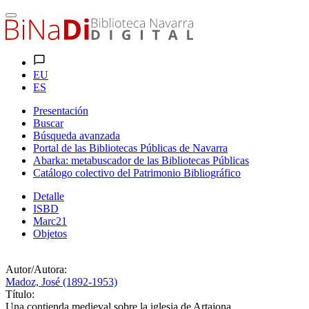
EU
ES
Presentación
Buscar
Búsqueda avanzada
Portal de las Bibliotecas Públicas de Navarra
Abarka: metabuscador de las Bibliotecas Públicas
Catálogo colectivo del Patrimonio Bibliográfico
Detalle
ISBD
Marc21
Objetos
Autor/Autora:
Madoz, José (1892-1953)
Título:
Una contienda medieval sobre la iglesia de Artajona