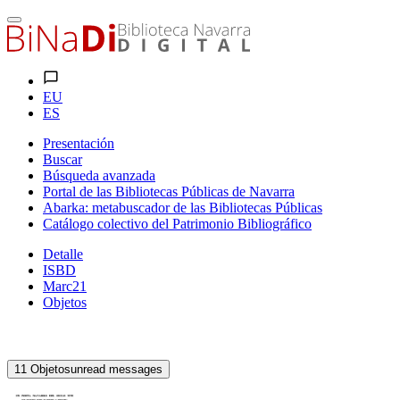
EU
ES
Presentación
Buscar
Búsqueda avanzada
Portal de las Bibliotecas Públicas de Navarra
Abarka: metabuscador de las Bibliotecas Públicas
Catálogo colectivo del Patrimonio Bibliográfico
Detalle
ISBD
Marc21
Objetos
11
Objetos
unread messages