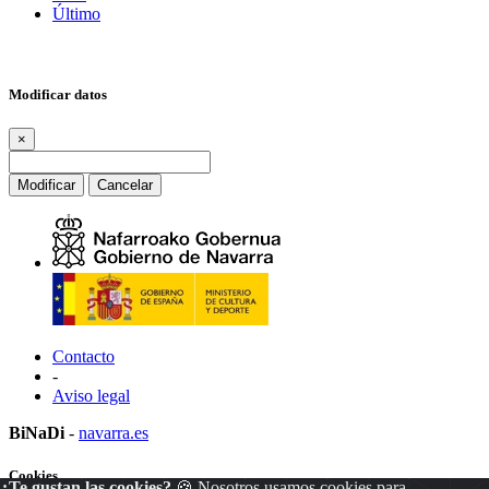
Último
Modificar datos
×
Modificar
Cancelar
Contacto
-
Aviso legal
BiNaDi
-
navarra.es
Cookies
¿Te gustan las cookies?
🍪 Nosotros usamos cookies para