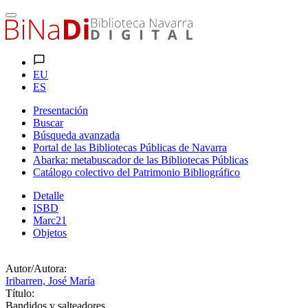
EU
ES
Presentación
Buscar
Búsqueda avanzada
Portal de las Bibliotecas Públicas de Navarra
Abarka: metabuscador de las Bibliotecas Públicas
Catálogo colectivo del Patrimonio Bibliográfico
Detalle
ISBD
Marc21
Objetos
Autor/Autora:
Iribarren, José María
Título:
Bandidos y salteadores