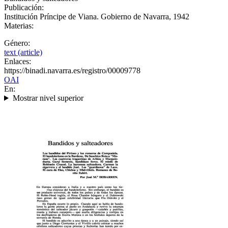
Publicación:
Institución Príncipe de Viana. Gobierno de Navarra, 1942
Materias:
Género:
text (article)
Enlaces:
https://binadi.navarra.es/registro/00009778
OAI
En:
Mostrar nivel superior