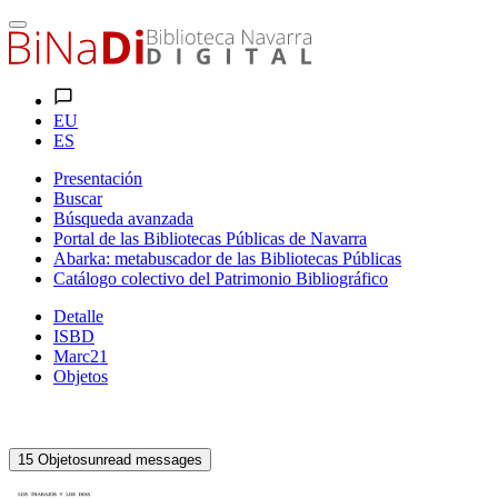
EU
ES
Presentación
Buscar
Búsqueda avanzada
Portal de las Bibliotecas Públicas de Navarra
Abarka: metabuscador de las Bibliotecas Públicas
Catálogo colectivo del Patrimonio Bibliográfico
Detalle
ISBD
Marc21
Objetos
15
Objetos
unread messages