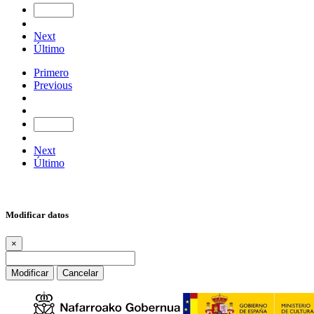
Next
Último
Primero
Previous
Next
Último
Modificar datos
×
Modificar
Cancelar