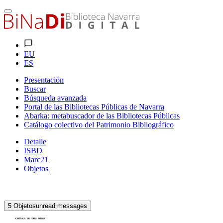
EU
ES
Presentación
Buscar
Búsqueda avanzada
Portal de las Bibliotecas Públicas de Navarra
Abarka: metabuscador de las Bibliotecas Públicas
Catálogo colectivo del Patrimonio Bibliográfico
Detalle
ISBD
Marc21
Objetos
5
Objetos
unread messages