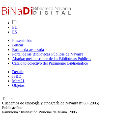
EU
ES
Presentación
Buscar
Búsqueda avanzada
Portal de las Bibliotecas Públicas de Navarra
Abarka: metabuscador de las Bibliotecas Públicas
Catálogo colectivo del Patrimonio Bibliográfico
Detalle
ISBD
Marc21
Objetos
Título:
Cuadernos de etnología y etnografía de Navarra nº 80 (2005)
Publicación:
Pamplona : Institución Príncipe de Viana, 2005