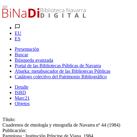
EU
ES
Presentación
Buscar
Búsqueda avanzada
Portal de las Bibliotecas Públicas de Navarra
Abarka: metabuscador de las Bibliotecas Públicas
Catálogo colectivo del Patrimonio Bibliográfico
Detalle
ISBD
Marc21
Objetos
Título:
Cuadernos de etnología y etnografía de Navarra nº 44 (1984)
Publicación:
Pamplona : Institución Príncipe de Viana, 1984