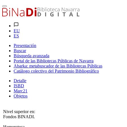
EU
ES
Presentación
Buscar
Búsqueda avanzada
Portal de las Bibliotecas Públicas de Navarra
Abarka: metabuscador de las Bibliotecas Públicas
Catálogo colectivo del Patrimonio Bibliográfico
Detalle
ISBD
Marc21
Objetos
Nivel superior en:
Fondos BINADI.
Hemeroteca