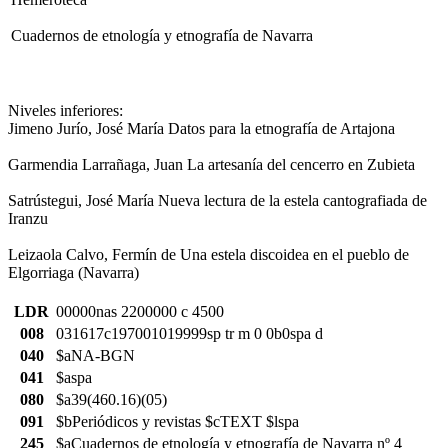
Cuadernos de etnología y etnografía de Navarra
Niveles inferiores:
Jimeno Jurío, José María Datos para la etnografía de Artajona
Garmendia Larrañaga, Juan La artesanía del cencerro en Zubieta
Satrústegui, José María Nueva lectura de la estela cantografiada de
Iranzu
Leizaola Calvo, Fermín de Una estela discoidea en el pueblo de
Elgorriaga (Navarra)
LDR
00000nas 2200000 c 4500
008
031617c197001019999sp tr m 0 0b0spa d
040
$aNA-BGN
041
$aspa
080
$a39(460.16)(05)
091
$bPeriódicos y revistas $cTEXT $lspa
245
$aCuadernos de etnología y etnografía de Navarra nº 4