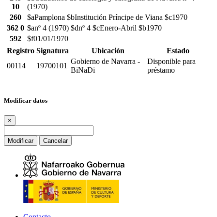
10
(1970)
260
$aPamplona $bInstitución Príncipe de Viana $c1970
362 0
$anº 4 (1970) $dnº 4 $cEnero-Abril $b1970
592
$f01/01/1970
Registro
Signatura
Ubicación
Estado
Gobierno de Navarra -
Disponible para
00114
19700101
BiNaDi
préstamo
Modificar datos
×
Modificar
Cancelar
Contacto