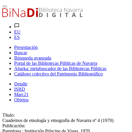
EU
ES
Presentación
Buscar
Búsqueda avanzada
Portal de las Bibliotecas Públicas de Navarra
Abarka: metabuscador de las Bibliotecas Públicas
Catálogo colectivo del Patrimonio Bibliográfico
Detalle
ISBD
Marc21
Objetos
Título:
Cuadernos de etnología y etnografía de Navarra nº 4 (1970)
Publicación:
Pamplona : Institución Príncipe de Viana, 1970