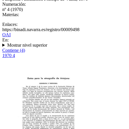
Numeración:
nº 4 (1970)
Materias:
Enlaces:
https://binadi.navarra.es/registro/00009498
OAI
En:
Mostrar nivel superior
Contiene (4)
1970
4