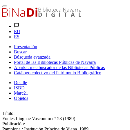
EU
ES
Presentación
Buscar
Búsqueda avanzada
Portal de las Bibliotecas Públicas de Navarra
Abarka: metabuscador de las Bibliotecas Públicas
Catálogo colectivo del Patrimonio Bibliográfico
Detalle
ISBD
Marc21
Objetos
Título:
Fontes Linguae Vasconum nº 53 (1989)
Publicación:
Pamplona : Institución Príncipe de Viana, 1989