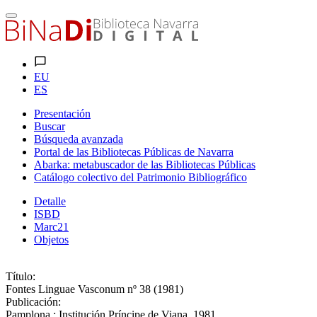
EU
ES
Presentación
Buscar
Búsqueda avanzada
Portal de las Bibliotecas Públicas de Navarra
Abarka: metabuscador de las Bibliotecas Públicas
Catálogo colectivo del Patrimonio Bibliográfico
Detalle
ISBD
Marc21
Objetos
Título:
Fontes Linguae Vasconum nº 38 (1981)
Publicación:
Pamplona : Institución Príncipe de Viana, 1981