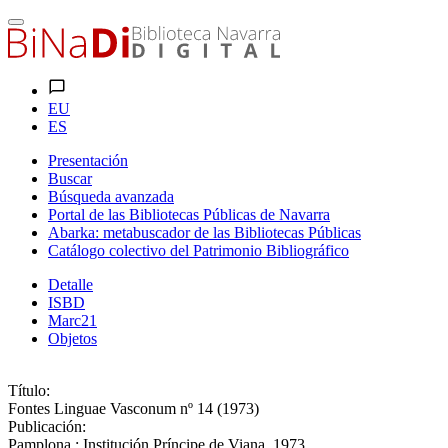
EU
ES
Presentación
Buscar
Búsqueda avanzada
Portal de las Bibliotecas Públicas de Navarra
Abarka: metabuscador de las Bibliotecas Públicas
Catálogo colectivo del Patrimonio Bibliográfico
Detalle
ISBD
Marc21
Objetos
Título:
Fontes Linguae Vasconum nº 14 (1973)
Publicación:
Pamplona : Institución Príncipe de Viana, 1973