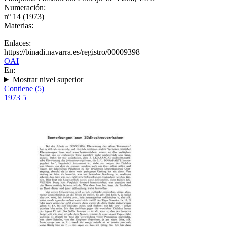
Numeración:
nº 14 (1973)
Materias:
Enlaces:
https://binadi.navarra.es/registro/00009398
OAI
En:
Mostrar nivel superior
Contiene (5)
1973
5