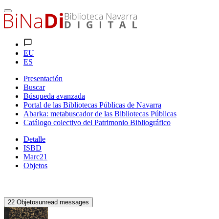
EU
ES
Presentación
Buscar
Búsqueda avanzada
Portal de las Bibliotecas Públicas de Navarra
Abarka: metabuscador de las Bibliotecas Públicas
Catálogo colectivo del Patrimonio Bibliográfico
Detalle
ISBD
Marc21
Objetos
22
Objetos
unread messages