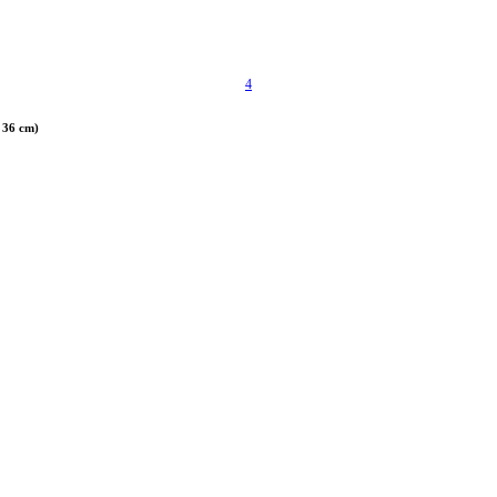
4
x 36 cm)