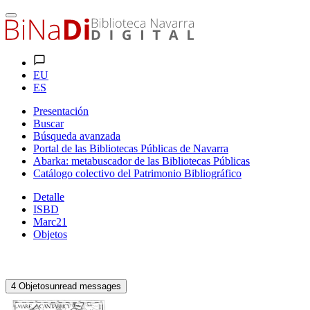
EU
ES
Presentación
Buscar
Búsqueda avanzada
Portal de las Bibliotecas Públicas de Navarra
Abarka: metabuscador de las Bibliotecas Públicas
Catálogo colectivo del Patrimonio Bibliográfico
Detalle
ISBD
Marc21
Objetos
4
Objetos
unread messages