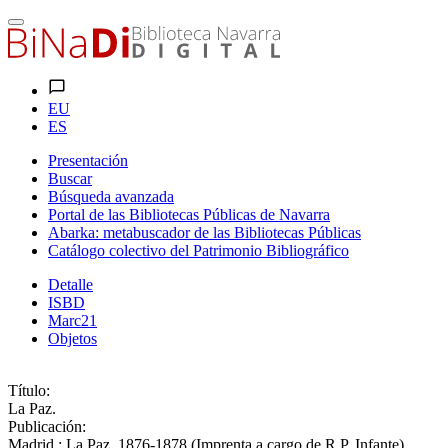
EU
ES
Presentación
Buscar
Búsqueda avanzada
Portal de las Bibliotecas Públicas de Navarra
Abarka: metabuscador de las Bibliotecas Públicas
Catálogo colectivo del Patrimonio Bibliográfico
Detalle
ISBD
Marc21
Objetos
Título:
La Paz.
Publicación:
Madrid : La Paz, 1876-1878 (Imprenta a cargo de R.P. Infante)