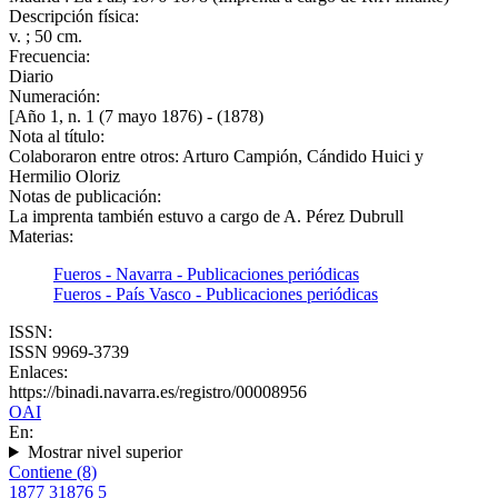
Descripción física:
v. ; 50 cm.
Frecuencia:
Diario
Numeración:
[Año 1, n. 1 (7 mayo 1876) - (1878)
Nota al título:
Colaboraron entre otros: Arturo Campión, Cándido Huici y
Hermilio Oloriz
Notas de publicación:
La imprenta también estuvo a cargo de A. Pérez Dubrull
Materias:
Fueros - Navarra - Publicaciones periódicas
Fueros - País Vasco - Publicaciones periódicas
ISSN:
ISSN 9969-3739
Enlaces:
https://binadi.navarra.es/registro/00008956
OAI
En:
Mostrar nivel superior
Contiene (8)
1877
3
1876
5