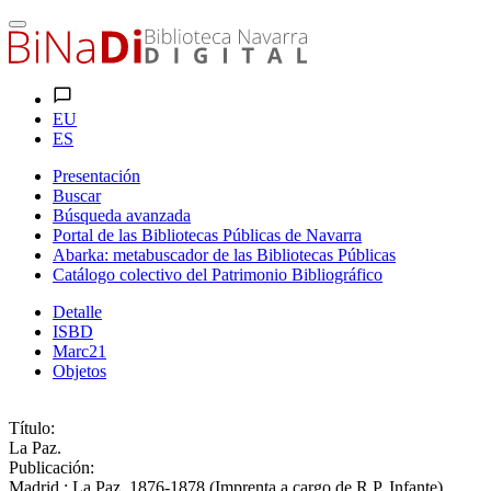
EU
ES
Presentación
Buscar
Búsqueda avanzada
Portal de las Bibliotecas Públicas de Navarra
Abarka: metabuscador de las Bibliotecas Públicas
Catálogo colectivo del Patrimonio Bibliográfico
Detalle
ISBD
Marc21
Objetos
Título:
La Paz.
Publicación:
Madrid : La Paz, 1876-1878 (Imprenta a cargo de R.P. Infante)