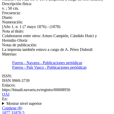
Descripción física:
v. ; 50 cm.
Frecuencia:
Diario
Numeración:
[Año 1, n. 1 (7 mayo 1876) - (1878)
Nota al título:
Colaboraron entre otros: Arturo Campión, Cándido Huici y
Hermilio Oloriz
Notas de publicación:
La imprenta también estuvo a cargo de A. Pérez Dubrull
Materias:
Fueros - Navarra - Publicaciones periódicas
Fueros - País Vasco - Publicaciones periódicas
ISSN:
ISSN 9969-3739
Enlaces:
https://binadi.navarra.es/registro/00008956
OAI
En:
Mostrar nivel superior
Contiene (8)
1877
3
1876
5