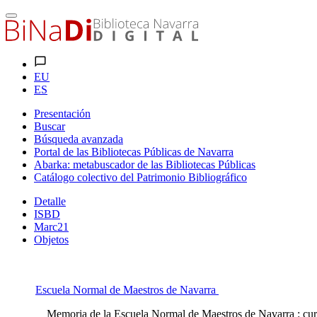
EU
ES
Presentación
Buscar
Búsqueda avanzada
Portal de las Bibliotecas Públicas de Navarra
Abarka: metabuscador de las Bibliotecas Públicas
Catálogo colectivo del Patrimonio Bibliográfico
Detalle
ISBD
Marc21
Objetos
Escuela Normal de Maestros de Navarra
Memoria de la Escuela Normal de Maestros de Navarra : curso