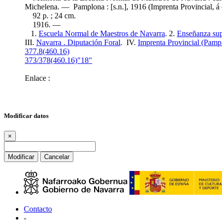
Michelena. — Pamplona : [s.n.], 1916 (Imprenta Provincial, á
92 p. ; 24 cm.
1916. —
1.
Escuela Normal de Maestros de Navarra
. 2.
Enseñanza sup
III.
Navarra . Diputación Foral
. IV.
Imprenta Provincial (Pamp
377.8(460.16)
373/378(460.16)"18"
Enlace :
Modificar datos
×
Modificar
Cancelar
Contacto
-