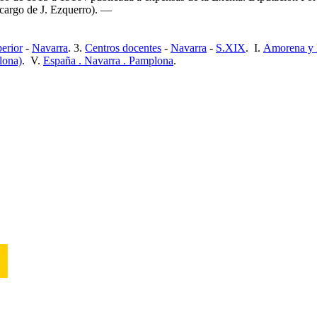
 cargo de J. Ezquerro). —
erior
-
Navarra
. 3.
Centros docentes
-
Navarra
-
S.XIX
. I.
Amorena y 
lona)
. V.
España . Navarra . Pamplona
.