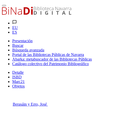
EU
ES
Presentación
Buscar
Búsqueda avanzada
Portal de las Bibliotecas Públicas de Navarra
Abarka: metabuscador de las Bibliotecas Públicas
Catálogo colectivo del Patrimonio Bibliográfico
Detalle
ISBD
Marc21
Objetos
Berasáin y Erro, José