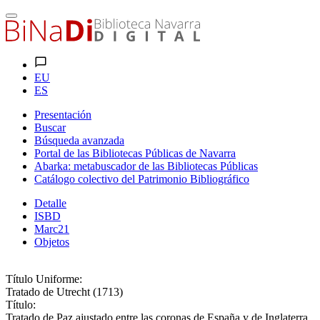
EU
ES
Presentación
Buscar
Búsqueda avanzada
Portal de las Bibliotecas Públicas de Navarra
Abarka: metabuscador de las Bibliotecas Públicas
Catálogo colectivo del Patrimonio Bibliográfico
Detalle
ISBD
Marc21
Objetos
Título Uniforme:
Tratado de Utrecht (1713)
Título:
Tratado de Paz ajustado entre las coronas de España y de Inglaterra