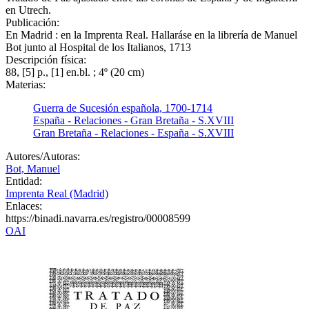
en Utrech.
Publicación:
En Madrid : en la Imprenta Real. Hallaráse en la librería de Manuel
Bot junto al Hospital de los Italianos, 1713
Descripción física:
88, [5] p., [1] en.bl. ; 4º (20 cm)
Materias:
Guerra de Sucesión española, 1700-1714
España - Relaciones - Gran Bretaña - S.XVIII
Gran Bretaña - Relaciones - España - S.XVIII
Autores/Autoras:
Bot, Manuel
Entidad:
Imprenta Real (Madrid)
Enlaces:
https://binadi.navarra.es/registro/00008599
OAI