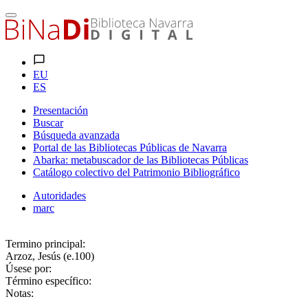
EU
ES
Presentación
Buscar
Búsqueda avanzada
Portal de las Bibliotecas Públicas de Navarra
Abarka: metabuscador de las Bibliotecas Públicas
Catálogo colectivo del Patrimonio Bibliográfico
Autoridades
marc
Termino principal:
Arzoz, Jesús (e.100)
Úsese por:
Término específico:
Notas: