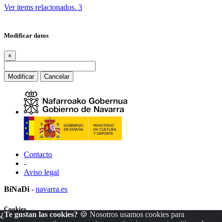
Ver items relacionados.
3
Modificar datos
×
Modificar
Cancelar
Contacto
-
Aviso legal
BiNaDi
-
navarra.es
Cookies
¿Te gustan las cookies?
🍪 Nosotros usamos cookies para