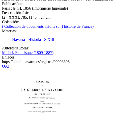
Publicación:
Paris : [s.n.], 1856 (Imprimerie Impériale)
Descripción física:
[2], XXXI, 785, [1] p. ; 27 cm.
Colección:
( Collection de documents inédits sur l`histoire de France)
Materias:
Navarra - Historia - S.XIII
Autores/Autoras:
Michel, Francisque (1809-1887)
Enlaces:
https://binadi.navarra.es/registro/00008306
OAI