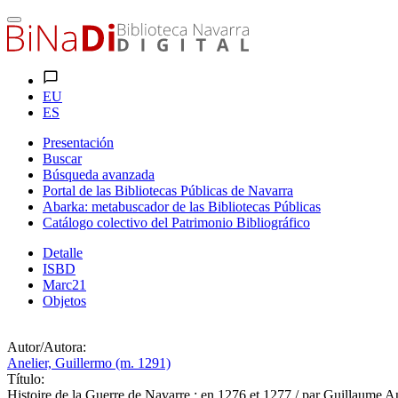
EU
ES
Presentación
Buscar
Búsqueda avanzada
Portal de las Bibliotecas Públicas de Navarra
Abarka: metabuscador de las Bibliotecas Públicas
Catálogo colectivo del Patrimonio Bibliográfico
Detalle
ISBD
Marc21
Objetos
Autor/Autora:
Anelier, Guillermo (m. 1291)
Título:
Histoire de la Guerre de Navarre : en 1276 et 1277 / par Guillaume Ane