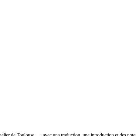
lier de Toulouse ... ; avec una traduction, une introduction et des not