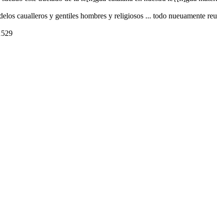
delos caualleros y gentiles hombres y religiosos ... todo nueuamente r
 1529