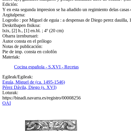
Edición:
Y en esta segunda impresion se ha añadido un regimiento delas casas 
Argitalpena:
Logroño : por Miguel de eguia : a despensas de Diego perez dauilla,
Deskribapen fisikoa:
lxix, [2] h., [1] en.bl. ; 4º (20 cm)
Oharra izenburuari:
Autor consta en el prólogo
Notas de publicación:
Pie de imp. consta en colofón
Materiak:
Cocina española - S.XVI - Recetas
Egileak/Egileak:
Eguía, Miguel de (ca. 1495-1546)
Pérez Dávila, Diego (s. XVI)
Loturak:
https://binadi.navarra.es/registro/00008256
OAI