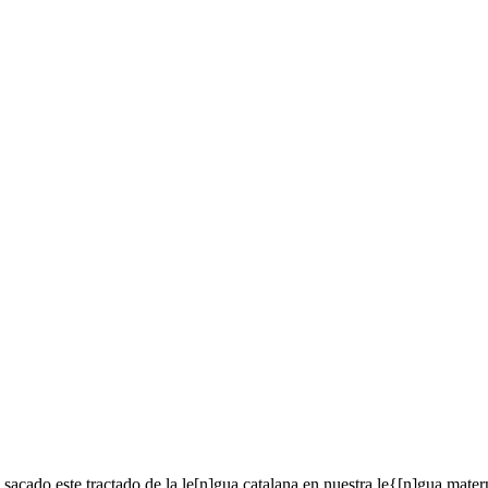
 sacado este tractado de la le[n]gua catalana en nuestra le{[n]gua materna