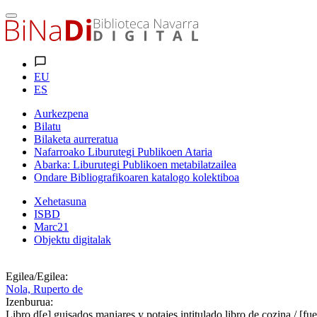
EU
ES
Aurkezpena
Bilatu
Bilaketa aurreratua
Nafarroako Liburutegi Publikoen Ataria
Abarka: Liburutegi Publikoen metabilatzailea
Ondare Bibliografikoaren katalogo kolektiboa
Xehetasuna
ISBD
Marc21
Objektu digitalak
Egilea/Egilea:
Nola, Ruperto de
Izenburua:
Libro d[e] guisados manjares y potajes intitulado libro de cozina / [fue