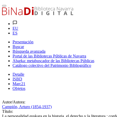
EU
ES
Presentación
Buscar
Búsqueda avanzada
Portal de las Bibliotecas Públicas de Navarra
Abarka: metabuscador de las Bibliotecas Públicas
Catálogo colectivo del Patrimonio Bibliográfico
Detalle
ISBD
Marc21
Objetos
Autor/Autora:
Campión, Arturo (1854-1937)
Título:
La personalidad euskara en la historia, el derecho y la literatura : co