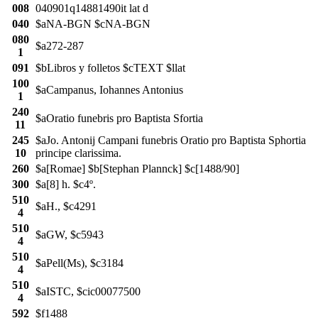
008
040901q14881490it lat d
040
$aNA-BGN $cNA-BGN
080
$a272-287
1
091
$bLibros y folletos $cTEXT $llat
100
$aCampanus, Iohannes Antonius
1
240
$aOratio funebris pro Baptista Sfortia
11
245
$aJo. Antonij Campani funebris Oratio pro Baptista Sphortia
10
principe clarissima.
260
$a[Romae] $b[Stephan Plannck] $c[1488/90]
300
$a[8] h. $c4º.
510
$aH., $c4291
4
510
$aGW, $c5943
4
510
$aPell(Ms), $c3184
4
510
$aISTC, $cic00077500
4
592
$f1488