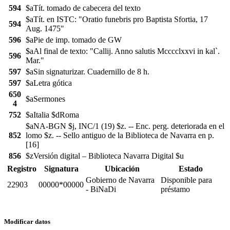
594
$aTít. tomado de cabecera del texto
$aTít. en ISTC: "Oratio funebris pro Baptista Sfortia, 17
594
Aug. 1475"
596
$aPie de imp. tomado de GW
$aAl final de texto: "Callij. Anno salutis Mcccclxxvi in kal`.
596
Mar."
597
$aSin signaturizar. Cuadernillo de 8 h.
597
$aLetra gótica
650
$aSermones
4
752
$aItalia $dRoma
$aNA-BGN $j, INC/1 (19) $z. -- Enc. perg. deteriorada en el
852
lomo $z. -- Sello antiguo de la Biblioteca de Navarra en p.
[16]
856
$zVersión digital – Biblioteca Navarra Digital $u
Registro
Signatura
Ubicación
Estado
Gobierno de Navarra
Disponible para
22903
00000*00000
- BiNaDi
préstamo
Modificar datos