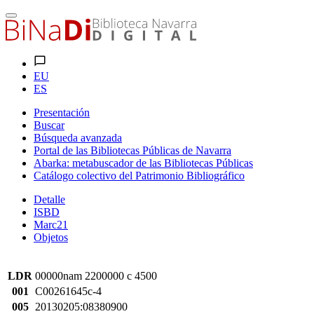
EU
ES
Presentación
Buscar
Búsqueda avanzada
Portal de las Bibliotecas Públicas de Navarra
Abarka: metabuscador de las Bibliotecas Públicas
Catálogo colectivo del Patrimonio Bibliográfico
Detalle
ISBD
Marc21
Objetos
LDR
00000nam 2200000 c 4500
001
C00261645c-4
005
20130205:08380900