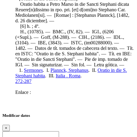
Oratio habita a Petro Marso in die Sancti Stephani dicata
Reuere[n]dissimo in rpo. pri. [et] d[omi]no Stephano Car.
Mediolanen[si]. — [Romae] : [Stephanus Plannck], [1482,
d. 26 diciembre]. —
[6] h. ; 4º.
H., (10785). — BMC., (IV, 82). — IGI., (6206
(+Supl.). — Goff, (M-288). — CIH., (2186). — IDL.,
(3104). — IBE, (3843). — ISTC, (im00288000). —
1482. — Datos de tít. tomados de cabecera del texto. — Tít.
en ISTC: "Oratio in die S. Stephani habita". — Tít. en IBE:
"Oratio in die Sancti Stephani". — Pie de imp. tomado de
IGI. — Sin signaturizar. — Sin fol. — Letra gótica. —
1.
Sermones
. I.
Plannck, Stephanus
. II.
Oratio in die S.
Stephani habita
. III.
Italia . Roma
.
272-287
Enlace :
Modificar datos
×