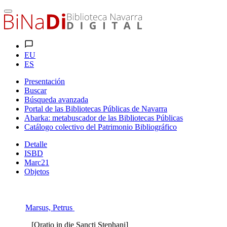
EU
ES
Presentación
Buscar
Búsqueda avanzada
Portal de las Bibliotecas Públicas de Navarra
Abarka: metabuscador de las Bibliotecas Públicas
Catálogo colectivo del Patrimonio Bibliográfico
Detalle
ISBD
Marc21
Objetos
Marsus, Petrus
[Oratio in die Sancti Stephani]