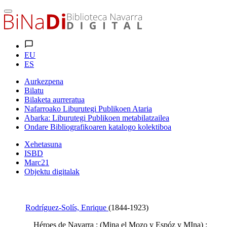
EU
ES
Aurkezpena
Bilatu
Bilaketa aurreratua
Nafarroako Liburutegi Publikoen Ataria
Abarka: Liburutegi Publikoen metabilatzailea
Ondare Bibliografikoaren katalogo kolektiboa
Xehetasuna
ISBD
Marc21
Objektu digitalak
Rodríguez-Solís, Enrique
(1844-1923)
Héroes de Navarra : (Mina el Mozo y Espóz y MIna) :