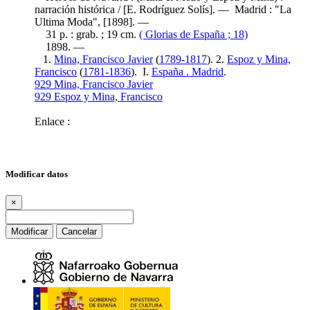
narración histórica / [E. Rodríguez Solís]. — Madrid : "La
Ultima Moda", [1898]. —
31 p. : grab. ; 19 cm.
( Glorias de España ; 18)
1898. —
1.
Mina, Francisco Javier
(
1789-1817
). 2.
Espoz y Mina,
Francisco
(
1781-1836
). I.
España . Madrid
.
929 Mina, Francisco Javier
929 Espoz y Mina, Francisco
Enlace :
Modificar datos
×
Modificar
Cancelar