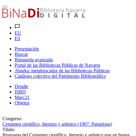
EU
ES
Presentación
Buscar
Búsqueda avanzada
Portal de las Bibliotecas Públicas de Navarra
Abarka: metabuscador de las Bibliotecas Públicas
Catálogo colectivo del Patrimonio Bibliográfico
Detalle
ISBD
Marc21
Objetos
Congreso:
Certamen científico, literario y artístico (1907. Pamplona)
Título:
Programa del Certamen científico, literario y artístico que en honor