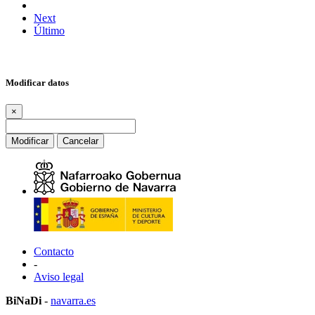
Next
Último
Modificar datos
×
Modificar
Cancelar
Contacto
-
Aviso legal
BiNaDi
-
navarra.es