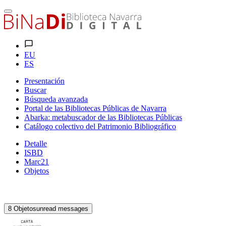
EU
ES
Presentación
Buscar
Búsqueda avanzada
Portal de las Bibliotecas Públicas de Navarra
Abarka: metabuscador de las Bibliotecas Públicas
Catálogo colectivo del Patrimonio Bibliográfico
Detalle
ISBD
Marc21
Objetos
8
Objetos
unread messages