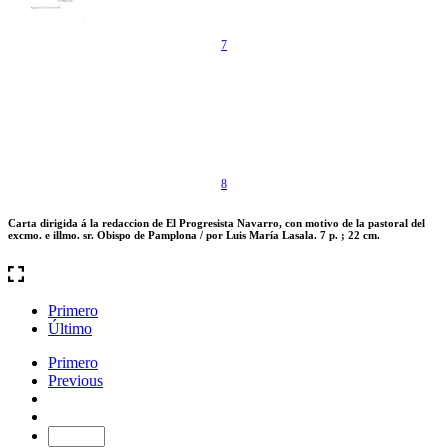
7
8
Carta dirigida á la redaccion de El Progresista Navarro, con motivo de la pastoral del
excmo. e illmo. sr. Obispo de Pamplona / por Luis María Lasala. 7 p. ; 22 cm.
Primero
Último
Primero
Previous